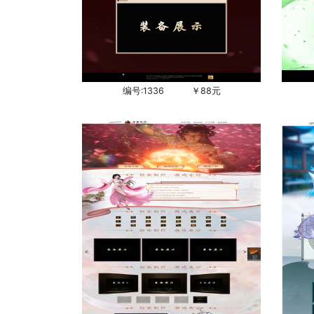
编号:1336 ￥88元