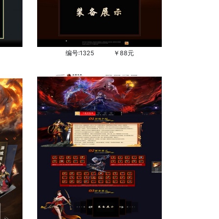
编号:1325 ￥88元