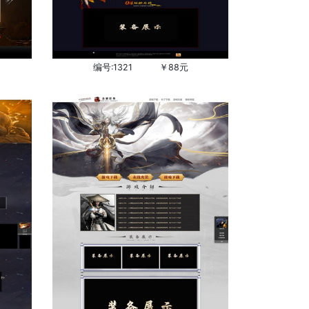
编号:1321 ￥88元