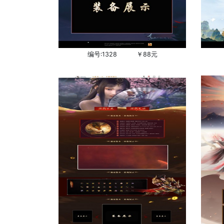
编号:1328 ￥88元