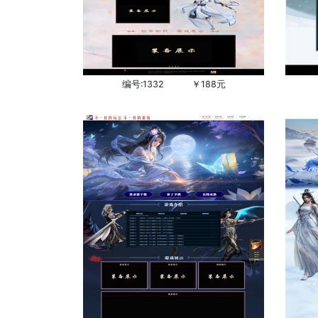
编号:1332 ￥188元