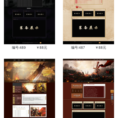
编号:489 ￥88元
编号:487 ￥88元