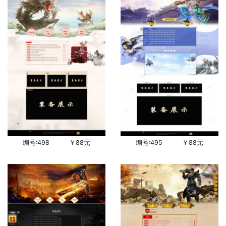
编号:498 ￥88元
编号:495 ￥88元