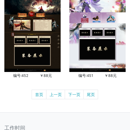
编号:452 ￥88元
编号:451 ￥88元
首页
上一页
下一页
尾页
工作时间