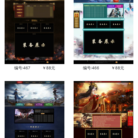
编号:467 ￥88元
编号:466 ￥88元